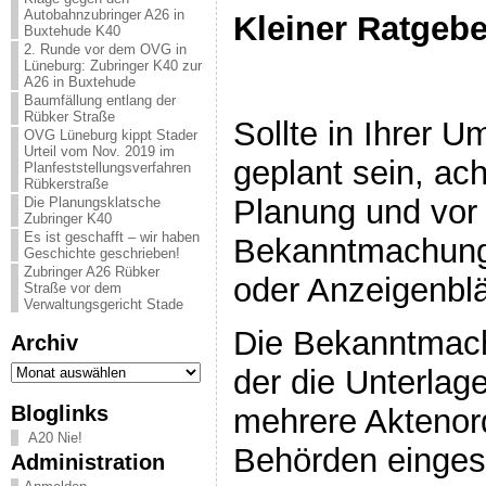
Autobahnzubringer A26 in
Kleiner Ratgebe
Buxtehude K40
2. Runde vor dem OVG in
Lüneburg: Zubringer K40 zur
A26 in Buxtehude
Baumfällung entlang der
Rübker Straße
Sollte in Ihrer 
OVG Lüneburg kippt Stader
Urteil vom Nov. 2019 im
geplant sein, ac
Planfeststellungsverfahren
Rübkerstraße
Planung und vor a
Die Planungsklatsche
Zubringer K40
Es ist geschafft – wir haben
Bekanntmachunge
Geschichte geschrieben!
Zubringer A26 Rübker
oder Anzeigenbl
Straße vor dem
Verwaltungsgericht Stade
Die Bekanntmachu
Archiv
Archiv
der die Unterlag
Bloglinks
mehrere Aktenor
A20 Nie!
Behörden einges
Administration