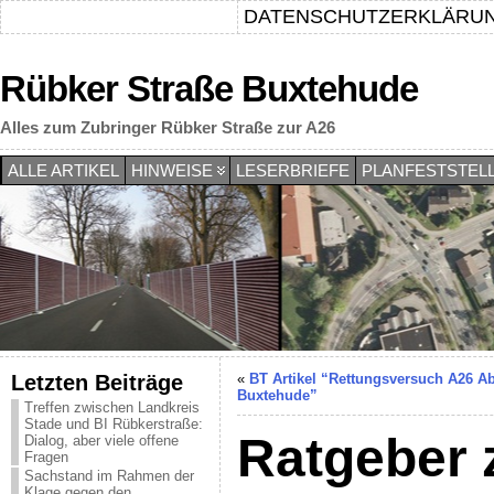
DATENSCHUTZERKLÄRU
Rübker Straße Buxtehude
Alles zum Zubringer Rübker Straße zur A26
ALLE ARTIKEL
HINWEISE
LESERBRIEFE
PLANFESTSTEL
Letzten Beiträge
«
BT Artikel “Rettungsversuch A26 Ab
Buxtehude”
Treffen zwischen Landkreis
Stade und BI Rübkerstraße:
Ratgeber 
Dialog, aber viele offene
Fragen
Sachstand im Rahmen der
Klage gegen den