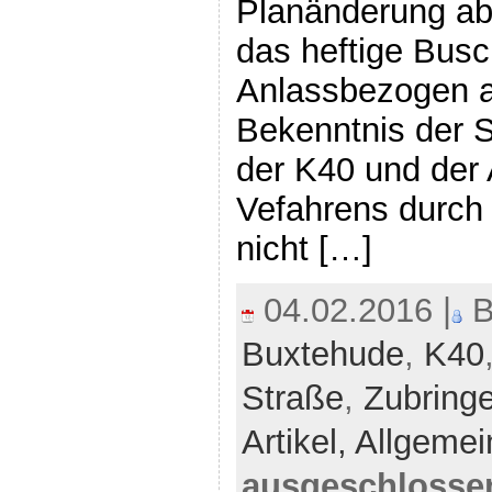
Planänderung ab
das heftige Bus
Anlassbezogen a
Bekenntnis der 
der K40 und der
Vefahrens durch 
nicht […]
04.02.2016 |
B
Buxtehude
,
K40
Straße
,
Zubring
Artikel,
Allgemei
ausgeschlosse