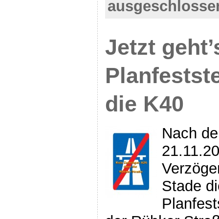
ausgeschlosse
Jetzt geht’
Planfestst
die K40
Nach de
21.11.2
Verzöge
Stade di
Planfes