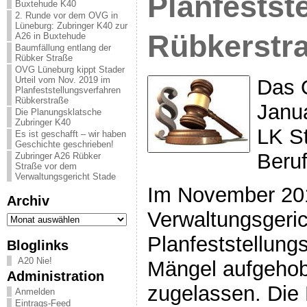
Planfestst
Buxtehude K40
2. Runde vor dem OVG in
Lüneburg: Zubringer K40 zur
Rübkerstr
A26 in Buxtehude
Baumfällung entlang der
Rübker Straße
OVG Lüneburg kippt Stader
Urteil vom Nov. 2019 im
Das 
Planfeststellungsverfahren
Rübkerstraße
Janu
Die Planungsklatsche
Zubringer K40
LK S
Es ist geschafft – wir haben
Geschichte geschrieben!
Beru
Zubringer A26 Rübker
Straße vor dem
Verwaltungsgericht Stade
Im November 201
Archiv
Verwaltungsgeric
Archiv
Planfeststellung
Bloglinks
A20 Nie!
Mängel aufgehob
Administration
zugelassen. Die
Anmelden
Eintrags-Feed