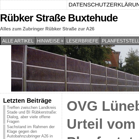
DATENSCHUTZERKLÄRU
Rübker Straße Buxtehude
Alles zum Zubringer Rübker Straße zur A26
ALLE ARTIKEL
HINWEISE
LESERBRIEFE
PLANFESTSTEL
Letzten Beiträge
OVG Lüneb
Treffen zwischen Landkreis
Stade und BI Rübkerstraße:
Dialog, aber viele offene
Urteil vom
Fragen
Sachstand im Rahmen der
Klage gegen den
Autobahnzubringer A26 in