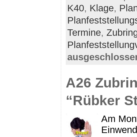
K40
,
Klage
,
Plan
Planfeststellung
Termine
,
Zubrin
Planfeststellung
ausgeschlosse
A26 Zubrin
“Rübker S
Am Mont
Einwendu