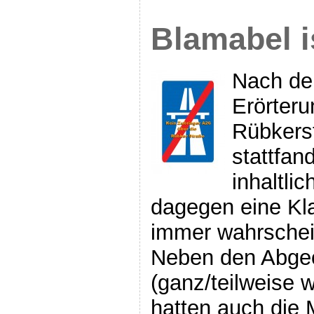
Blamabel i
Nach de
Erörter
Rübkers
stattfan
inhaltli
dagegen eine Kl
immer wahrschei
Neben den Abge
(ganz/teilweise 
hatten auch die 