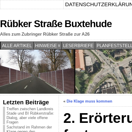
DATENSCHUTZERKLÄRU
Rübker Straße Buxtehude
Alles zum Zubringer Rübker Straße zur A26
ALLE ARTIKEL
HINWEISE
LESERBRIEFE
PLANFESTSTEL
Letzten Beiträge
«
Die Klage muss kommen
Treffen zwischen Landkreis
2. Erörter
Stade und BI Rübkerstraße:
Dialog, aber viele offene
Fragen
Sachstand im Rahmen der
Klage gegen den