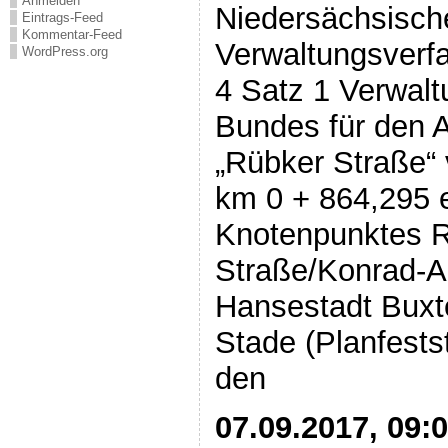
Anmelden
Niedersächsisch
Eintrags-Feed
Kommentar-Feed
Verwaltungsverfa
WordPress.org
4 Satz 1 Verwal
Bundes für den 
„Rübker Straße“ 
km 0 + 864,295 e
Knotenpunktes R
Straße/Konrad-Ad
Hansestadt Buxt
Stade (Planfests
den
07.09.2017, 09: