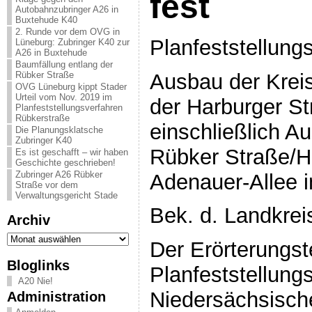
fest
Autobahnzubringer A26 in
Buxtehude K40
2. Runde vor dem OVG in
Planfeststellung
Lüneburg: Zubringer K40 zur
A26 in Buxtehude
Baumfällung entlang der
Ausbau der Krei
Rübker Straße
OVG Lüneburg kippt Stader
Urteil vom Nov. 2019 im
der Harburger St
Planfeststellungsverfahren
Rübkerstraße
einschließlich 
Die Planungsklatsche
Zubringer K40
Rübker Straße/H
Es ist geschafft – wir haben
Geschichte geschrieben!
Zubringer A26 Rübker
Adenauer-Allee 
Straße vor dem
Verwaltungsgericht Stade
Bek. d. Landkrei
Archiv
Archiv
Der Erörterungst
Bloglinks
Planfeststellun
A20 Nie!
Niedersächsisch
Administration